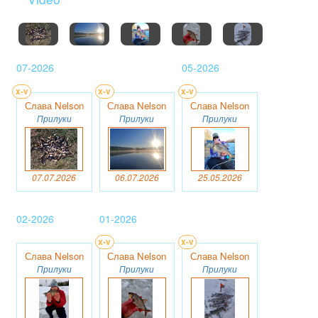
07-2026
05-2026
x-v
x-v
x-v
Слава Nelson
Слава Nelson
Слава Nelson
Прилуки
Прилуки
Прилуки
07.07.2026
06.07.2026
25.05.2026
02-2026
01-2026
x-v
x-v
Слава Nelson
Слава Nelson
Слава Nelson
Прилуки
Прилуки
Прилуки