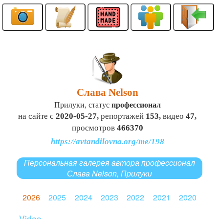
Слава Nelson
Прилуки, статус
профессионал
на сайте с
2020-05-27,
pепортажей
153,
видео
47,
просмотров
466370
https://avtandilovna.org/me/198
Персональная галерея автора профессионал
Слава Nelson, Прилуки
2026
2025
2024
2023
2022
2021
2020
Video