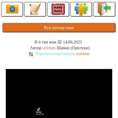
Все репортажи
Я б там жив 😉 14.09.2025
Автор
octoban
Шаман (Прилуки)
Персональная галерея
octoban