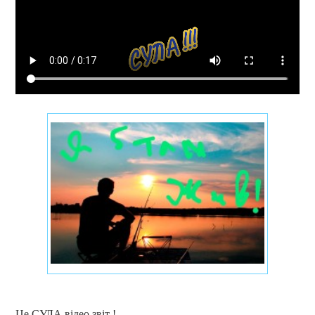
Це СУЛА відео звіт !