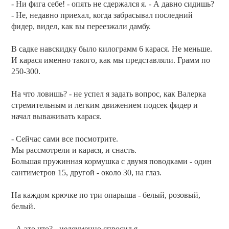
- Ни фига себе! - опять не сдержался я. - А давно сидишь?
- Не, недавно приехал, когда забрасывал последний
фидер, видел, как вы переезжали дамбу.
В садке навскидку было килограмм 6 карася. Не меньше.
И карася именно такого, как мы представляли. Грамм по
250-300.
На что ловишь? - не успел я задать вопрос, как Валерка
стремительным и легким движением подсек фидер и
начал вываживать карася.
- Сейчас сами все посмотрите.
Мы рассмотрели и карася, и снасть.
Большая пружинная кормушка с двумя поводками - один
сантиметров 15, другой - около 30, на глаз.
На каждом крючке по три опарыша - белый, розовый,
белый.
- А это что? - недоуменно спросил я.