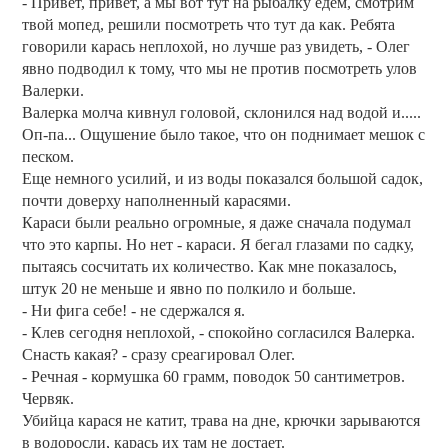
- Привет, привет, а мы вот тут на рыбалку едем, смотрим
твой мопед, решили посмотреть что тут да как. Ребята
говорили карась неплохой, но лучше раз увидеть, - Олег
явно подводил к тому, что мы не против посмотреть улов
Валерки.
Валерка молча кивнул головой, склонился над водой и.....
Оп-па... Ощушение было такое, что он поднимает мешок с
песком.
Еще немного усилий, и из воды показался большой садок,
почти доверху наполненный карасями.
Караси были реально огромные, я даже сначала подумал
что это карпы. Но нет - караси. Я бегал глазами по садку,
пытаясь сосчитать их количество. Как мне показалось,
штук 20 не меньше и явно по полкило и больше.
- Ни фига себе! - не сдержался я.
- Клев сегодня неплохой, - спокойно согласился Валерка.
Снасть какая? - сразу среагировал Олег.
- Речная - кормушка 60 грамм, поводок 50 сантиметров.
Червяк.
Убийца карася не катит, трава на дне, крючки зарываются
в водоросли, карась их там не достает.