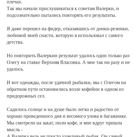
плечах.
Так мы начали прислушиваться к советам Валерки, и
подсознательно пытались повторять его результаты.
Я даже перешел на фидер, отказавшись от донки-резинки,
любимой моей снасти, которую я использовал с самого
детства.
Но повторить Валеркин результат удалось один только раз
Олегу на ставке Верхняя Власовка. А мне так ни разу и не
удалось.
И вот однажды, после удачной рыбалки, мы с Олегом на
обратном пути остановились возле кофейни в одном из
придорожных сел.
Садилось солнце и на душе было легко и радостно от
хорошо проведенного дня и весомого улова в багажнике.
Мы смотрели на закат, пили кофе, и мне вдруг пришла
мысль -
А Валерка ведь не просто удачливый рыбак. Он самый