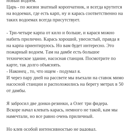
новый водоем.
Царь - по жизни знатный коропчатник, и всегда крутится
на водоемах, где есть карп, ну и карась соответственно на
таких водоемах всегда присутствует.
- Три-четыре карпа от кило и больше, и карася можно
набить прилично. Карась хороший, увесистый, правда я
на карпа ориентируюсь. Но вам будет интересно. Это
пожарный водоем. Там на дамбе есть большое
техническое здание, насосная станция. Посмотрите по
карте, так долго объяснять.
- Наконец , то, что ищем - подумал я.
И через пару дней на рассвете мы въехали на ставок мимо
насосной станции и расположились на берегу метрах в 50
от дамбы.
Я забросил две донки-резинки, а Олег три фидера.
Вскоре начал клевать карась, немного не такой, кам мы
намечтали, но все равно очень приличный.
Но клев особой интенсивностью не радовал.