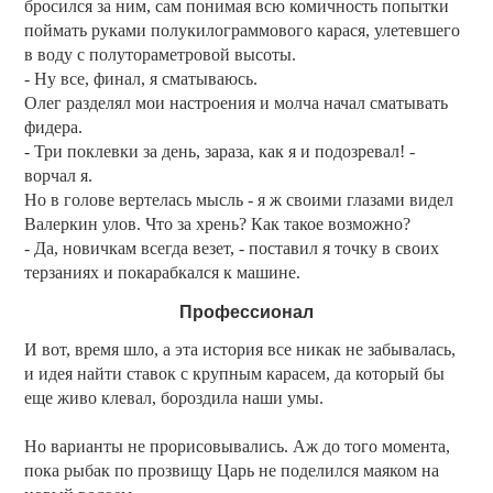
бросился за ним, сам понимая всю комичность попытки
поймать руками полукилограммового карася, улетевшего
в воду с полутораметровой высоты.
- Ну все, финал, я сматываюсь.
Олег разделял мои настроения и молча начал сматывать
фидера.
- Три поклевки за день, зараза, как я и подозревал! -
ворчал я.
Но в голове вертелась мысль - я ж своими глазами видел
Валеркин улов. Что за хрень? Как такое возможно?
- Да, новичкам всегда везет, - поставил я точку в своих
терзаниях и покарабкался к машине.
Профессионал
И вот, время шло, а эта история все никак не забывалась,
и идея найти ставок с крупным карасем, да который бы
еще живо клевал, бороздила наши умы.
Но варианты не прорисовывались. Аж до того момента,
пока рыбак по прозвищу Царь не поделился маяком на