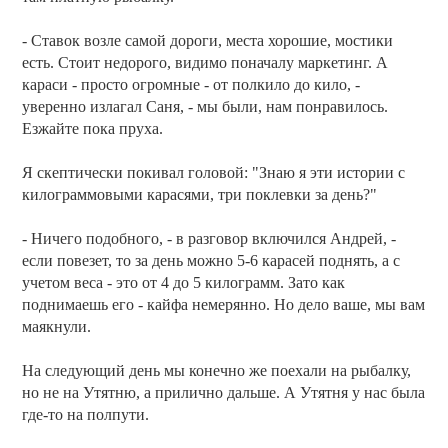
- Ставок возле самой дороги, места хорошие, мостики
есть. Стоит недорого, видимо поначалу маркетинг. А
караси - просто огромные - от полкило до кило, -
уверенно излагал Саня, - мы были, нам понравилось.
Езжайте пока пруха.
Я скептически покивал головой: "Знаю я эти истории с
килограммовыми карасями, три поклевки за день?"
- Ничего подобного, - в разговор включился Андрей, -
если повезет, то за день можно 5-6 карасей поднять, а с
учетом веса - это от 4 до 5 килограмм. Зато как
поднимаешь его - кайфа немерянно. Но дело ваше, мы вам
маякнули.
На следующий день мы конечно же поехали на рыбалку,
но не на Утятню, а прилично дальше. А Утятня у нас была
где-то на полпути.