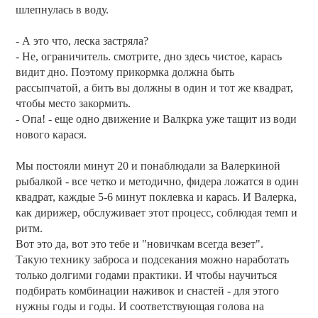
шлепнулась в воду.
- А это что, леска застряла?
- Не, ограничитель. смотрите, дно здесь чистое, карась
видит дно. Поэтому прикормка должна быть
рассыпчатой, а бить вы должны в один и тот же квадрат,
чтобы место закормить.
- Опа! - еще одно движение и Валкрка уже тащит из води
нового карася.
Мы постояли минут 20 и понаблюдали за Валеркиной
рыбалкой - все четко и методично, фидера ложатся в один
квадрат, каждые 5-6 минут поклевка и карась. И Валерка,
как дирижер, обслуживает этот процесс, соблюдая темп и
ритм.
Вот это да, вот это тебе и "новичкам всегда везет".
Такую технику заброса и подсекания можно наработать
только долгими годами практики. И чтобы научиться
подбирать комбинации наживок и снастей - для этого
нужны годы и годы. И соответствующая голова на