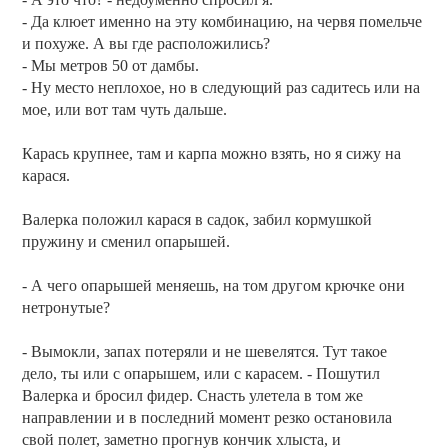
- Да клюет именно на эту комбинацию, на червя помельче
и похуже. А вы где расположились?
- Мы метров 50 от дамбы.
- Ну место неплохое, но в следующий раз садитесь или на
мое, или вот там чуть дальше.
Карась крупнее, там и карпа можно взять, но я сижу на
карася.
Валерка положил карася в садок, забил кормушкой
пружину и сменил опарышей.
- А чего опарышей меняешь, на том другом крючке они
нетронутые?
- Вымокли, запах потеряли и не шевелятся. Тут такое
дело, ты или с опарышем, или с карасем. - Пошутил
Валерка и бросил фидер. Снасть улетела в том же
направлении и в последний момент резко остановила
свой полет, заметно прогнув кончик хлыста, и