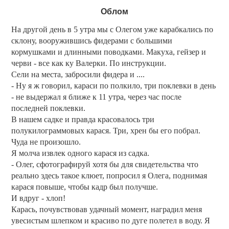
Облом
На другой день в 5 утра мы с Олегом уже карабкались по
склону, вооружившись фидерами с большими
кормушками и длинными поводками. Макуха, гейзер и
черви - все как ку Валерки. По инструкции.
Сели на места, забросили фидера и ....
- Ну я ж говорил, караси по полкило, три поклевки в день
- не выдержал я ближе к 11 утра, через час после
последней поклевки.
В нашем садке и правда красовалось три
полукилограммовых карася. Три, хрен бы его побрал.
Чуда не произошло.
Я молча извлек одного карася из садка.
- Олег, сфотографируй хотя бы для свидетельства что
реально здесь такое клюет, попросил я Олега, поднимая
карася повыше, чтобы кадр был получше.
И вдруг - хлоп!
Карась, почувствовав удачный момент, наградил меня
увесистым шлепком и красиво по дуге полетел в воду. Я