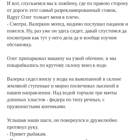
И вот, спускаемся мы в ложбину, где по правою сторону
от дороги этот самый разрекламированный ставок.
Вдруг Олег толкает меня в плечо.
- Смотри, Валеркин мопед, видимо послушал пацанов и
повелся. Ну, раз уже он здесь сидит, давай спустимся да
посмотрим как тут у него дела да и вообще изучим
обстановку.
Олег припарковал машину на узкой обочине, и мы
покарабкались по крутому склону вниз к воде.
Валерка сидел внизу у воды на выкопанной в склоне
земляной ступеньке и мирно посвечивал лысиной в
нашем направлении. Над водой торчали три мачты
длинных хлыстов - фидера по типу речных, с
пружинистыми кончиками.
Услышав наши шаги, он повернулся и дружелюбно
протянул руку.
- Привет рыбакам.